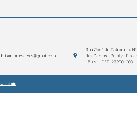
Rua José do Patrocínio, Nº 
location_on
brisamarreservas@gmail.com
das Cobras | Paraty | Rio d
| Brasil | CEP: 23970-000
rivacidade