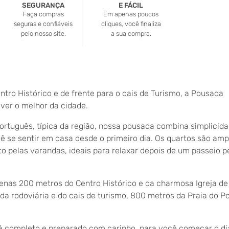
SEGURANÇA
E FÁCIL
Faça compras
Em apenas poucos
seguras e confiáveis
cliques, você finaliza
pelo nosso site.
a sua compra.
ntro Histórico e de frente para o cais de Turismo, a Pousada
iver o melhor da cidade.
português, típica da região, nossa pousada combina simplicida
 se sentir em casa desde o primeiro dia. Os quartos são amp
o pelas varandas, ideais para relaxar depois de um passeio p
penas 200 metros do Centro Histórico e da charmosa
Igreja d
 da rodoviária e do cais de turismo, 800 metros da
Praia do P
 completo e preparado com carinho, para você começar o d