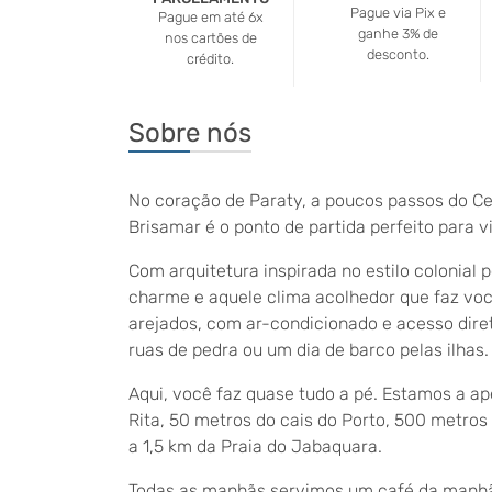
Pague via Pix e
Pague em até 6x
ganhe 3% de
nos cartões de
desconto.
crédito.
Sobre nós
No coração de
Paraty
, a poucos passos do Ce
Brisamar é o ponto de partida perfeito para v
Com arquitetura inspirada no estilo colonial 
charme e aquele clima acolhedor que faz você
arejados, com ar-condicionado e acesso diret
ruas de pedra ou um dia de barco pelas ilhas.
Aqui, você faz quase tudo a pé. Estamos a a
Rita
, 50 metros do cais do Porto, 500 metros
a 1,5 km da
Praia do Jabaquara
.
Todas as manhãs servimos um café da manhã