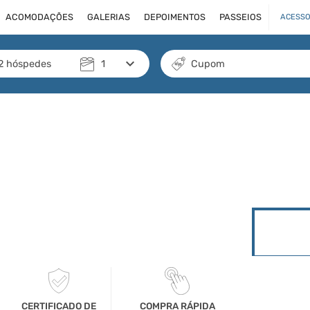
ACOMODAÇÕES
GALERIAS
DEPOIMENTOS
PASSEIOS
ACESSO
keyboard_arrow_down
2
hóspedes
1
Cupom
arrow_forward_ios
CERTIFICADO DE
COMPRA RÁPIDA