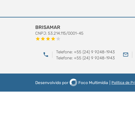
BRISAMAR
CNPJ: 53.214.115/0001-45
star
star
star
star
star
Telefone: +55 (24) 9 9248-1943
phone
mail_outline
Telefone: +55 (24) 9 9248-1943
Desenvolvido por
Foco Multimídia
|
Política de P