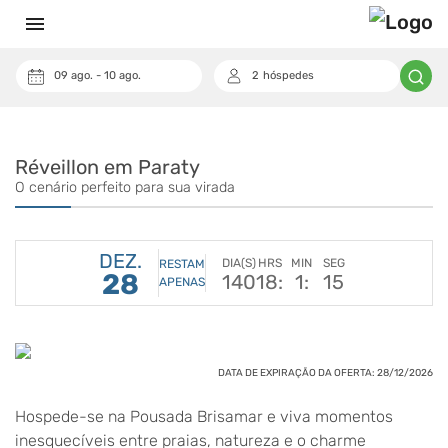
menu
09
ago.
-
10
ago.
2
hóspedes
keyboard_arrow_down
Cupom
Réveillon em Paraty
O cenário perfeito para sua virada
DEZ.
DIA(S)
HRS
MIN
SEG
RESTAM
28
140
18:
1:
14
APENAS
DATA DE EXPIRAÇÃO DA OFERTA: 28/12/2026
Hospede-se na Pousada Brisamar e viva momentos
inesquecíveis entre praias, natureza e o charme